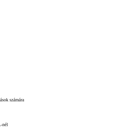
ozások számára
.-nél