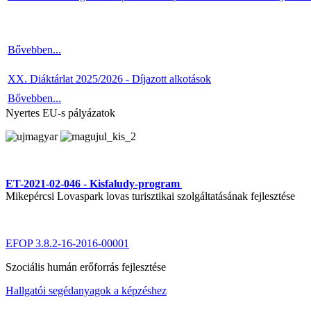
Bővebben...
XX. Diáktárlat 2025/2026 - Díjazott alkotások
Bővebben...
Nyertes EU-s pályázatok
ET-2021-02-046 - Kisfaludy-program
Mikepércsi Lovaspark lovas turisztikai szolgáltatásának fejlesztése
EFOP 3.8.2-16-2016-00001
Szociális humán erőforrás fejlesztése
Hallgatói segédanyagok a képzéshez