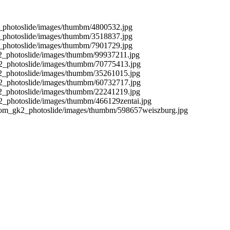
2_photoslide/images/thumbm/4800532.jpg
2_photoslide/images/thumbm/3518837.jpg
2_photoslide/images/thumbm/7901729.jpg
k2_photoslide/images/thumbm/99937211.jpg
k2_photoslide/images/thumbm/70775413.jpg
k2_photoslide/images/thumbm/35261015.jpg
k2_photoslide/images/thumbm/60732717.jpg
k2_photoslide/images/thumbm/22241219.jpg
2_photoslide/images/thumbm/466129zentai.jpg
/com_gk2_photoslide/images/thumbm/598657weiszburg.jpg