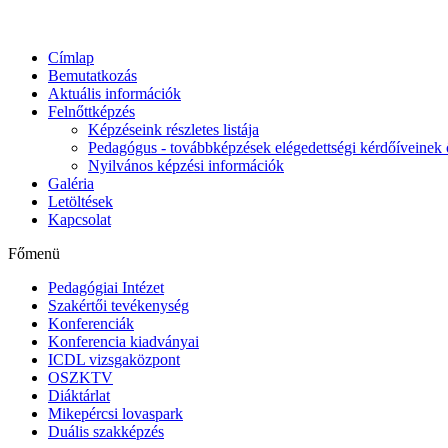
Címlap
Bemutatkozás
Aktuális információk
Felnőttképzés
Képzéseink részletes listája
Pedagógus - továbbképzések elégedettségi kérdőíveinek 
Nyilvános képzési információk
Galéria
Letöltések
Kapcsolat
Főmenü
Pedagógiai Intézet
Szakértői tevékenység
Konferenciák
Konferencia kiadványai
ICDL vizsgaközpont
OSZKTV
Diáktárlat
Mikepércsi lovaspark
Duális szakképzés